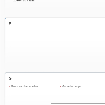
zoeken op naam:
F
G
Goud- en zilversmeden
Gereedschappen