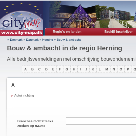
Regio's en landen
Bedrijf inschrijven
» Denmark
»
Danmark
»
Herning
»
Bouw & ambacht
Bouw & ambacht in de regio Herning
Alle bedrijfsvermeldingen met omschrijving bouwonderne
A
B
C
D
E
F
G
H
I
J
K
L
M
N
O
P
A
Autoinrichting
Branches rechtstreeks
zoeken op naam: