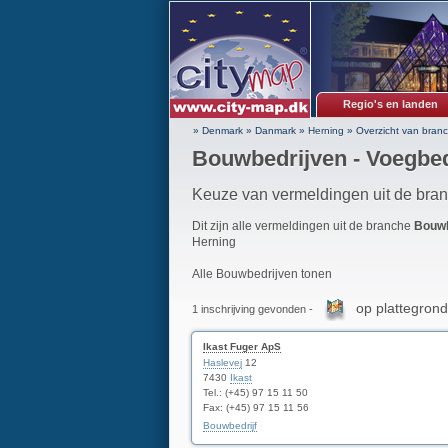
Regio's en landen
» Denmark
»
Danmark
»
Herning
»
Overzicht van bran
Bouwbedrijven - Voegbed
Keuze van vermeldingen uit de bra
Dit zijn alle vermeldingen uit de branche
Bouwb
Herning
Alle Bouwbedrijven tonen
op plattegrond
1 inschrijving gevonden -
Ikast Fuger ApS
Haslevej
12
7430
Ikast
Tel.: (+45) 97 15 11 50
Fax: (+45) 97 15 11 56
Bouwbedrijf