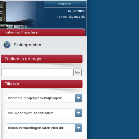
taalkeuze
07.08.2026
herning.city-map.dk
city-map Franchise
Plattegronden
Zoeken in de regio
Filteren
Meerdere mogelijke verwijzingen:
Bouwbedrijven specificatie:
Alleen vermeldingen laten zien uit: