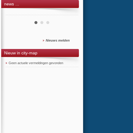
news …
Nieuws melden
Nieuw in city-map
Geen actuele vermeldingen gevonden