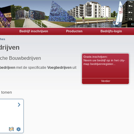
Bedrijf inschrijven
Producten
Bedrijfs-login
ches
rijven
Gratis inschrijven:
nche Bouwbedrijven
Neem uw bedrijf op in het city-
map bedrijvenregister...
edrijven
met de specificatie
Voegbedrijven
uit
Verder
 tonen