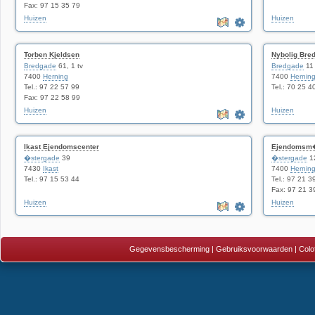
Fax: 97 15 35 79
Huizen
Huizen
Torben Kjeldsen
Nybolig Bre
Bredgade
61, 1 tv
Bredgade
11
7400
Herning
7400
Hernin
Tel.: 97 22 57 99
Tel.: 70 25 4
Fax: 97 22 58 99
Huizen
Huizen
Ikast Ejendomscenter
Ejendomsm�g
�stergade
39
�stergade
1
7430
Ikast
7400
Hernin
Tel.: 97 15 53 44
Tel.: 97 21 3
Fax: 97 21 3
Huizen
Huizen
Gegevensbescherming
|
Gebruiksvoorwaarden
|
Colo