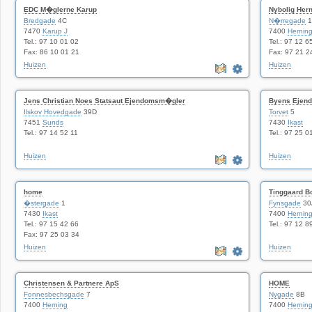
EDC M�glerne Karup
Nybolig Her
Bredgade
4C
N�rregade
1
7470
Karup J
7400
Hernin
Tel.: 97 10 01 02
Tel.: 97 12 6
Fax: 86 10 01 21
Fax: 97 21 2
Huizen
Huizen
Jens Christian Noes Statsaut Ejendomsm�gler
Byens Ejen
Ilskov Hovedgade
39D
Torvet
5
7451
Sunds
7430
Ikast
Tel.: 97 14 52 11
Tel.: 97 25 0
Huizen
Huizen
home
Tinggaard Bo
�stergade
1
Fynsgade
30
7430
Ikast
7400
Hernin
Tel.: 97 15 42 66
Tel.: 97 12 8
Fax: 97 25 03 34
Huizen
Huizen
Christensen & Partnere ApS
HOME
Fonnesbechsgade
7
Nygade
8B
7400
Herning
7400
Hernin