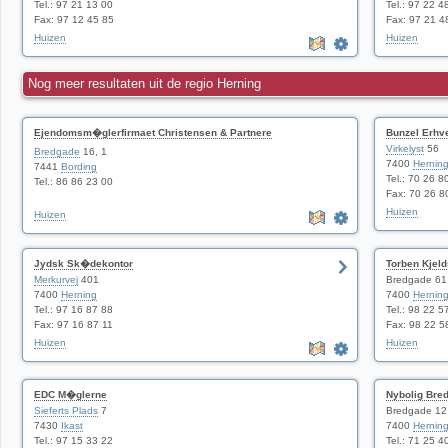
Tel.: 97 21 13 00
Tel.: 97 22 4
Fax: 97 12 45 85
Fax: 97 21 4
Huizen
Huizen
Nog meer resultaten uit de regio Herning
Ejendomsm�glerfirmaet Christensen & Partnere
Bunzel Erhv
ApS
Virkelyst
56
Bredgade
16, 1
7400
Hernin
7441
Bording
Tel.: 70 26 8
Tel.: 86 86 23 00
Fax: 70 26 8
Huizen
Huizen
Jydsk Sk�dekontor
Torben Kjel
Merkurvej
401
Bredgade 61,
7400
Herning
7400
Hernin
Tel.: 97 16 87 88
Tel.: 98 22 5
Fax: 97 16 87 11
Fax: 98 22 5
Huizen
Huizen
EDC M�glerne
Nybolig Bre
Sieferts Plads
7
Bredgade 12
7430
Ikast
7400
Hernin
Tel.: 97 15 33 22
Tel.: 71 25 4