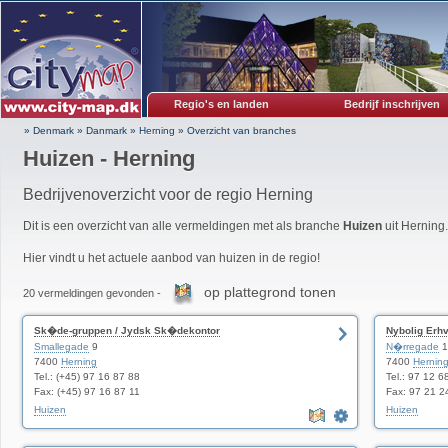
Regio's en landen
Bedrijf inschrijven
» Denmark
»
Danmark
»
Herning
»
Overzicht van branches
Huizen - Herning
Bedrijvenoverzicht voor de regio Herning
Dit is een overzicht van alle vermeldingen met als branche
Huizen
uit Herning.
Hier vindt u het actuele aanbod van huizen in de regio!
op plattegrond tonen
20 vermeldingen gevonden -
Sk�de-gruppen / Jydsk Sk�dekontor
Nybolig Erh
Smallegade
9
N�rregade
1
7400
Herning
7400
Hernin
Tel.: (+45) 97 16 87 88
Tel.: 97 12 6
Fax: (+45) 97 16 87 11
Fax: 97 21 2
Huizen
Huizen